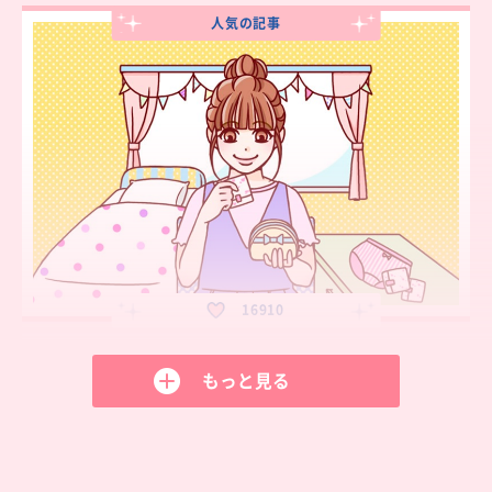
人気の記事
16910
初潮の年れいと準備、はじめて生理にな
ったら？
もっと見る
初めての生理のことを、初潮（しょちょう）または初経
（しょけい）と...
生理の年齢
おりものシート（パンティライナー）