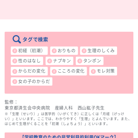
生理のきほん
･･･
タグで検索
初経（初潮）
おりもの
生理のしくみ
性のはなし
ナプキン
タンポン
からだの変化
こころの変化
モレ対策
女の子のからだ
監修：
東京都済生会中央病院 産婦人科 西山紘子先生
※「生理（せいり）」は医学的（いがくてき）に正しくは「月経（げっけ
い）」といいます。ここでは、わかりやすく「生理」とよんでいます。また、
はじめて生理がくることを「初潮（しょちょう）」といいます。
【学校教育のための非営利目的利用OKマーク】