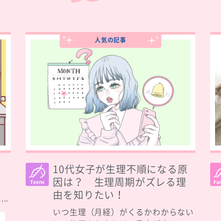
人気の記事
10代女子が生理不順になる原
因は？ 生理周期がズレる理
る
由を知りたい！
..
いつ生理（月経）がくるかわからない
順