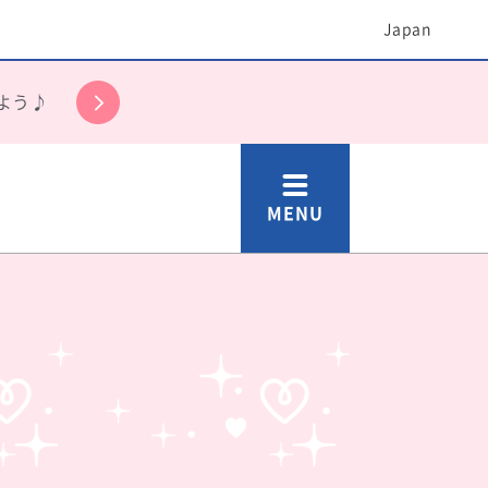
Japan
よう♪
MENU