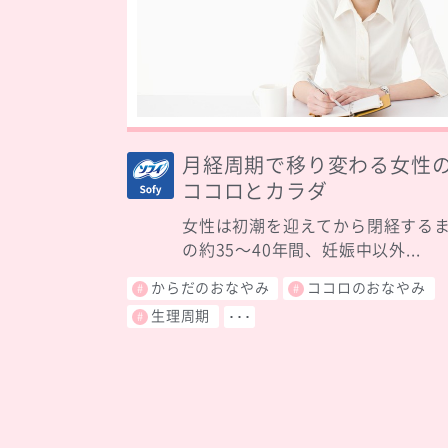
月経周期で移り変わる女性
ココロとカラダ
女性は初潮を迎えてから閉経する
の約35〜40年間、妊娠中以外...
からだのおなやみ
ココロのおなやみ
生理周期
･･･