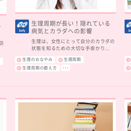
生理周期が長い！隠れている
し
病気とカラダへの影響
生理は、女性にとって自分のカラダの
訪
状態を知るための大切な手掛かり...
生理のおなやみ
生理周期
順
生理周期の数え方
･･･