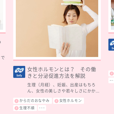
の
まで
女性ホルモンとは？ その働
きと分泌促進方法を解説
･･
生理（月経）、妊娠、出産はもちろ
ん、女性の美しさや若々しさにかか...
からだのおなやみ
女性ホルモン
生理不順
･･･