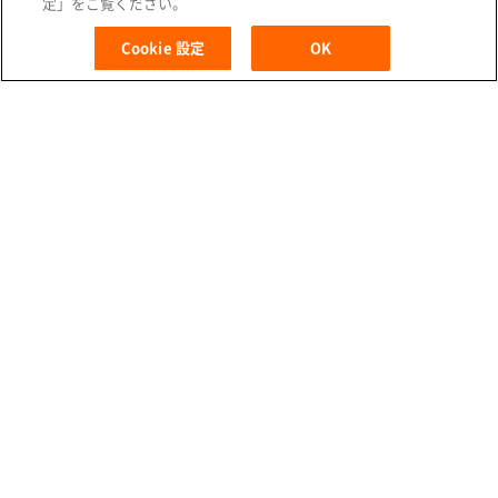
定」をご覧ください。
X
L
F
i
a
Cookie 設定
OK
MENU
n
c
e
e
b
動画コーナー
o
o
k
自分に合った製品選び
生理のCARE＆ADVICE