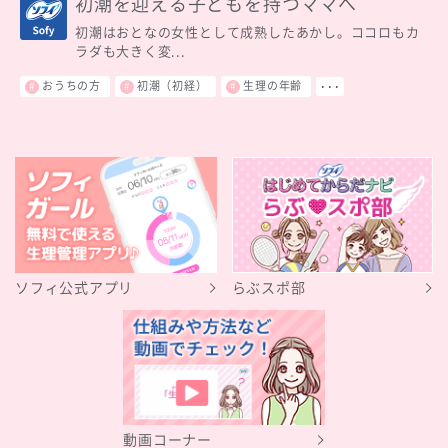
初潮を迎える子どもを持つママへ
初潮はおとなの女性として成熟したあかし。ココロもカ
ラダも大きく変...
おうちの方
初潮（初経）
生理の年齢
･･･
ソフィ公式アプリ
らぶスポ部
動画コーナー