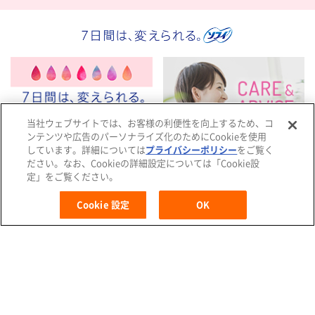
当社ウェブサイトでは、お客様の利便性を向上するため、コ
ンテンツや広告のパーソナライズ化のためにCookieを使用
自分に合った製品選び
生理のCARE＆ADVICE
しています。詳細については
プライバシーポリシー
をご覧く
ださい。なお、Cookieの詳細設定については「Cookie設
定」をご覧ください。
X
L
F
i
a
Cookie 設定
OK
MENU
n
c
e
e
b
o
受験生応援サイト
どこでもソフィ
o
k
公式アカウントをフォローしてね