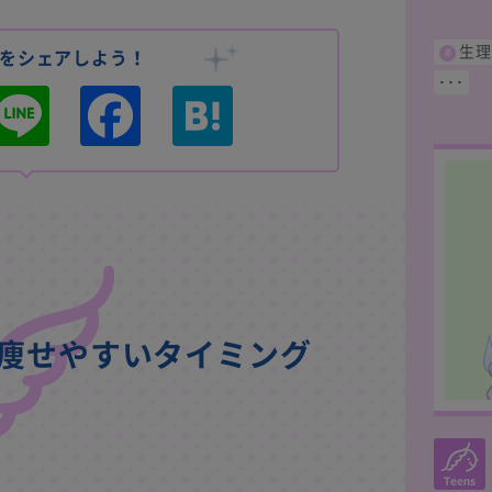
生理
をシェアしよう！
･･･
L
F
H
i
a
a
n
c
t
e
e
e
b
n
o
a
o
k
痩せやすいタイミング