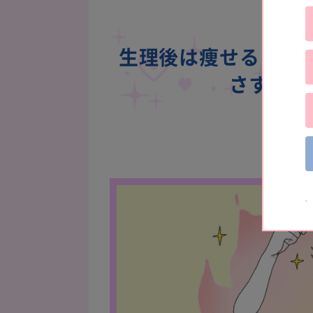
生理後は痩せるって
さず賢く