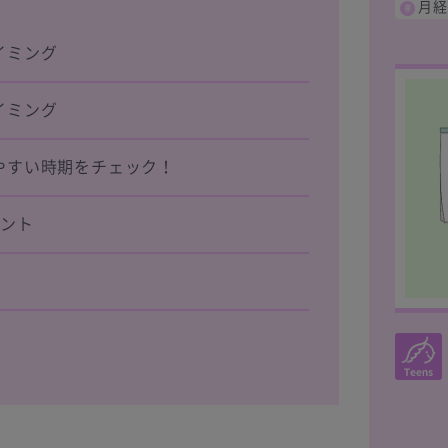
月経
イミング
イミング
やすい時期をチェック！
イント