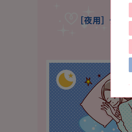
［夜用］少し