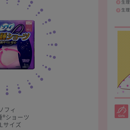
生理
生理
ソフィ
睡®ショーツ
-Lサイズ