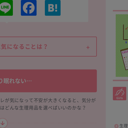
L
F
H
i
a
a
n
c
t
e
e
e
b
n
o
a
o
k
に気になることは？
り眠れない…
ズレが気になって不安が大きくなると、気分が
きはどんな生理用品を選べばいいのかな？
生理