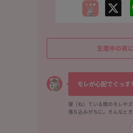
X
生理中の夜
モレが心配でぐっす
寝（ね）ている間のモレや
落ち込みがちに。そんなと