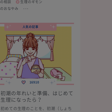
の相談
生理のギモン
のおなやみ
･･･
人気の記事
16910
初潮の年れいと準備、はじめて
生理になったら？
初めての生理のことを、初潮（しょち