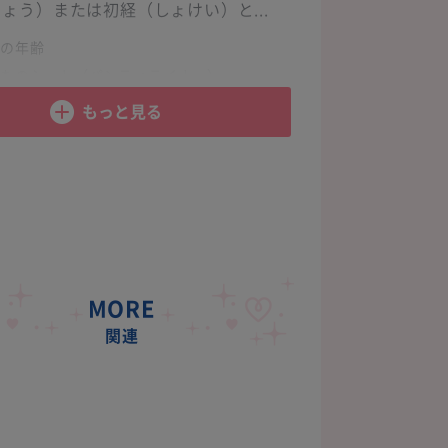
ょう）または初経（しょけい）と...
の年齢
ものシート（パンティライナー）
のきほん
･･･
もっと見る
MORE
関連