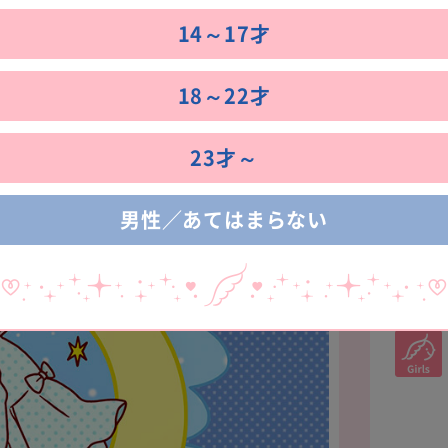
14～17才
気分が落ちこむとき
18～22才
23才～
男性／あてはまらない