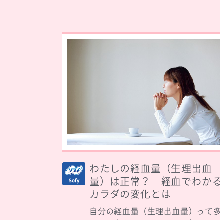
わたしの経血量（生理出血
量）は正常？ 経血でわか
カラダの変化とは
自分の経血量（生理出血量）って