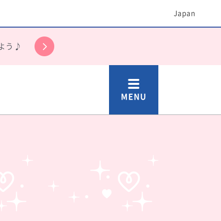
Japan
よう♪
MENU