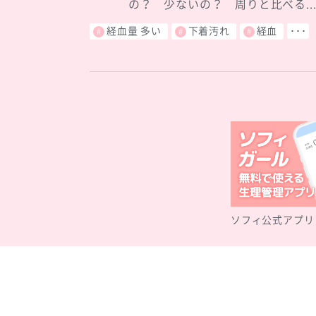
の？ 少ないの？ 周りと比べる..
経血量 多い
下着汚れ
経血
･･･
ソフィ公式アプリ