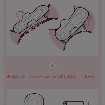
❷ 経血（けいけつ）がついている面を内側にして丸める