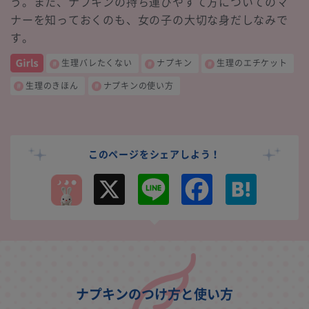
う。また、ナプキンの持ち運びやすて方についてのマ
ナーを知っておくのも、女の子の大切な身だしなみで
す。
生理バレたくない
ナプキン
生理のエチケット
生理のきほん
ナプキンの使い方
このページをシェアしよう！
X
L
F
H
i
a
a
n
c
t
e
e
e
b
n
o
a
o
k
ナプキンのつけ方と使い方