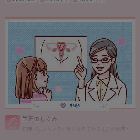
5566
生理のしくみ
初潮（しょちょう）をむかえてから生理が40年く
らい続くとすると、...