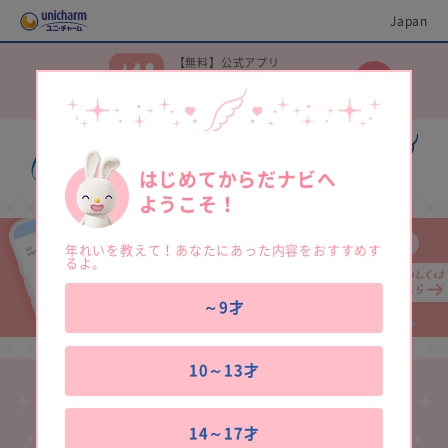
Japan
【無料】公式アプリ
ソフィガール で
次の生理日を予測しよう♪
はじめてからだナビへ
ようこそ！
年れいを教えて！あなたにあった内容をおすすめす
るよ。
～9才
10～13才
14～17才
ナプキンの使い方（付け方・すて方）