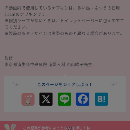
※動画内で使用しているナプキンは、多い昼～ふつうの日用
21cmのナプキンです。
※個別ラップがないときは、トイレットペーパーに包んですて
てください。
※製品の形やデザインは実際のものと異なる場合があります。
監修：
東京都済生会中央病院 産婦人科 西山紘子先生
このページをシェアしよう！
X
L
F
H
i
a
a
n
c
t
e
e
e
b
n
o
a
o
k
この記事が参考になったら
を押してね