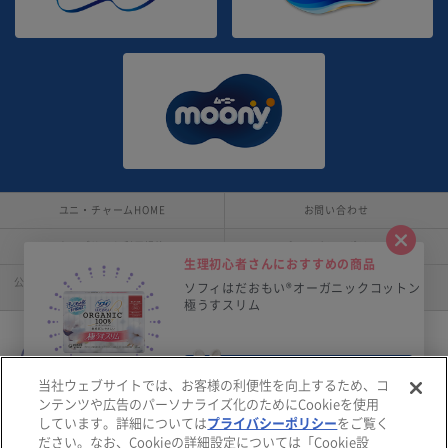
ユニ・チャームHOME
お問い合わせ
閉じ
ウェブサイト利用規約
プライバシーポリシー
生理初心者さんにおすすめの商品
公式アカウント コミュニティガイドライ
障がいの表記について
トン
ソフィはだおもい®オーガニックコットン
ン
極うすスリム
商品紹介へ
当社ウェブサイトでは、お客様の利便性を向上するため、コ
ンテンツや広告のパーソナライズ化のためにCookieを使用
Copyright© Unicharm Corporation
しています。詳細については
プライバシーポリシー
をご覧く
ださい。なお、Cookieの詳細設定については「Cookie設